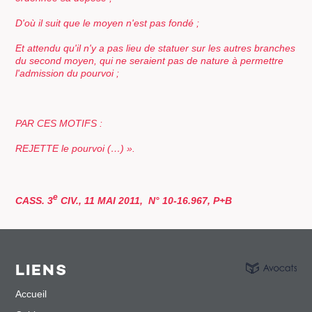
D'où il suit que le moyen n'est pas fondé ;
Et attendu qu'il n'y a pas lieu de statuer sur les autres branches
du second moyen, qui ne seraient pas de nature à permettre
l'admission du pourvoi ;
PAR CES MOTIFS :
REJETTE le pourvoi
(…) ».
e
CASS. 3
CIV., 11 MAI 2011, N° 10-16.967, P+B
LIENS
Accueil