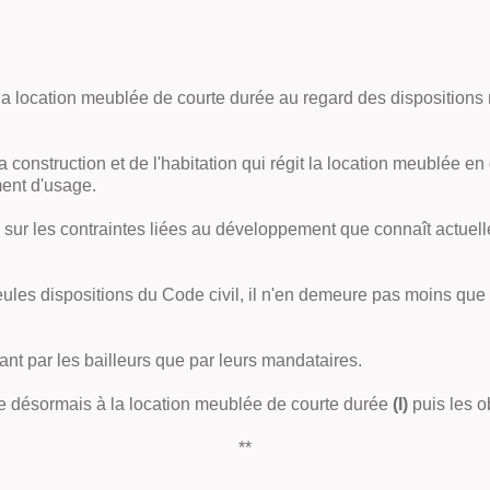
ur la location meublée de courte durée au regard des dispositions
 la construction et de l'habitation qui régit la location meublée e
ment d'usage.
ce sur les contraintes liées au développement que connaît actuel
eules dispositions du Code civil, il n'en demeure pas moins que l
nt par les bailleurs que par leurs mandataires.
e désormais à la location meublée de courte durée
(I)
puis les o
**