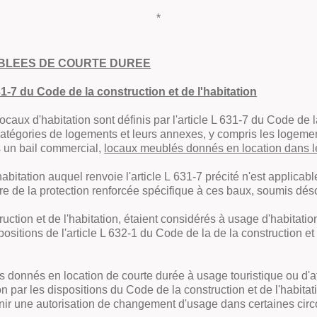
*
EUBLEES DE COURTE DUREE
631-7 du Code de la construction et de l'habitation
caux d'habitation sont définis par l'article L 631-7 du Code de l
s catégories de logements et leurs annexes, y compris les logem
s un bail commercial,
locaux meublés donnés en location dans les
l'habitation auquel renvoie l'article L 631-7 précité n'est applic
tre de la protection renforcée spécifique à ces baux, soumis désor
truction et de l'habitation, étaient considérés à usage d'habitati
sitions de l'article L 632-1 du Code de la de la construction et 
 donnés en location de courte durée à usage touristique ou d'aff
 par les dispositions du Code de la construction et de l'habita
enir une autorisation de changement d'usage dans certaines cir