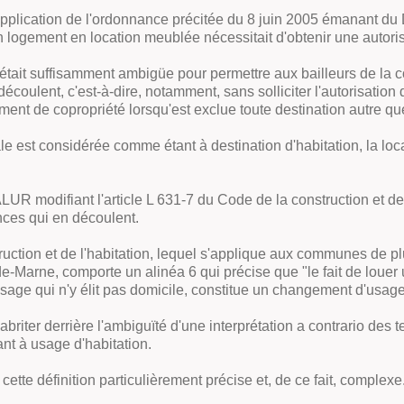
application de l'ordonnance précitée du 8 juin 2005 émanant du D
un logement en location meublée nécessitait d'obtenir une auto
était suffisamment ambigüe pour permettre aux bailleurs de la 
découlent, c'est-à-dire, notamment, sans solliciter l'autorisatio
ement de copropriété lorsqu'est exclue toute destination autre qu
ipale est considérée comme étant à destination d'habitation, la lo
LUR modifiant l'article L 631-7 du Code de la construction et de 
nces qui en découlent.
truction et de l'habitation, lequel s'applique aux communes de 
de-Marne, comporte un alinéa 6 qui précise que
"le fait de loue
sage qui n'y élit pas domicile, constitue un changement d'usage 
s'abriter derrière l'ambiguïté d'une interprétation
a contrario
des t
t à usage d'habitation.
tte définition particulièrement précise et, de ce fait, complexe