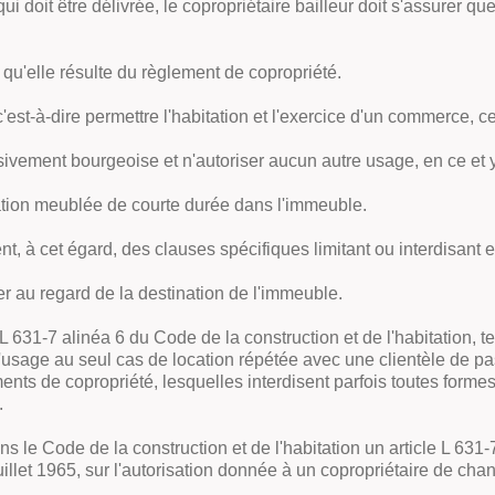
ui doit être délivrée, le copropriétaire bailleur doit s'assurer 
 qu'elle résulte du règlement de copropriété.
c'est-à-dire permettre l'habitation et l'exercice d'un commerce, ce
vement bourgeoise et n'autoriser aucun autre usage, en ce et y c
ocation meublée de courte durée dans l'immeuble.
t, à cet égard, des clauses spécifiques limitant ou interdisant 
er au regard de la destination de l'immeuble.
 L 631-7 alinéa 6 du Code de la construction et de l'habitation, te
age au seul cas de location répétée avec une clientèle de passa
ents de copropriété, lesquelles interdisent parfois toutes forme
.
ans le Code de la construction et de l'habitation un article L 63
0 juillet 1965, sur l'autorisation donnée à un copropriétaire de c