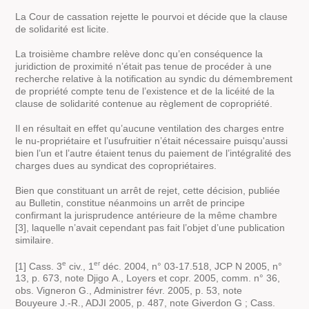
La Cour de cassation rejette le pourvoi et décide que la clause
de solidarité est licite.
La troisième chambre relève donc qu’en conséquence la
juridiction de proximité n’était pas tenue de procéder à une
recherche relative à la notification au syndic du démembrement
de propriété compte tenu de l’existence et de la licéité de la
clause de solidarité contenue au règlement de copropriété.
Il en résultait en effet qu’aucune ventilation des charges entre
le nu-propriétaire et l’usufruitier n’était nécessaire puisqu'aussi
bien l’un et l’autre étaient tenus du paiement de l’intégralité des
charges dues au syndicat des copropriétaires.
Bien que constituant un arrêt de rejet, cette décision, publiée
au
Bulletin
, constitue néanmoins un arrêt de principe
confirmant la jurisprudence antérieure de la même chambre
[3], laquelle n’avait cependant pas fait l’objet d’une publication
similaire.
e
er
[1] Cass. 3
civ., 1
déc. 2004, n° 03-17.518, JCP N 2005, n°
13, p. 673, note Djigo A., Loyers et copr. 2005, comm. n° 36,
obs. Vigneron G., Administrer févr. 2005, p. 53, note
Bouyeure J.-R., ADJI 2005, p. 487, note Giverdon G ; Cass.