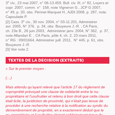
e
3
civ., 23 mai 2007, n° 06-13.459, Bull. civ. III, n° 82, Loyers et
copr. 2007, comm. n° 158, note Vigneron G., JCP G 2007,
n° 49, p. 20, obs. Périnet-Marquet H., AJDI 2008, p. 287, note.
Capoulade P.
e
[2] Cass. 3
civ., 30 nov. 2004, n° 03-11.201, Administrer
avr. 2005, N° 376, p. 34, obs. Bouyeure J.-R. ; CA Paris,
ch. 23e B., 26 juin 2003, Administrer janv. 2004, N° 362, p. 37,
note Alfandari E. ; CA Paris, pôle 4, ch. 2, 23 mars 2011,
n° RG : 09/01664, Administrer juill. 2011, N° 445, p. 61, obs.
Bouyeure J.-R.
[3] Voir note 2.
TEXTES DE LA DECISION (EXTRAITS)
«
Sur le premier moyen :
(…)
Mais attendu qu’ayant relevé que l’article 17 du règlement de
copropriété prévoyait une clause de solidarité entre le nu-
propriétaire et l’usufruitier et retenu à bon droit que cette clause
était licite, la juridiction de proximité, qui n’était pas tenue de
procéder à une recherche relative à la notification au syndic du
démembrement de propriété, en a exactement déduit que le
nu-propriétaire et l’usufruitier étaient solidairement tenus du