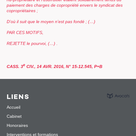
paiement des charges de copropriété envers le syndicat des
copropriétaires ;
D’où il suit que le moyen n’est pas fondé ;
(…)
PAR CES MOTIFS,
REJETTE le pourvoi,
(…) .
e
CASS. 3
CIV., 14 AVR. 2016, N° 15-12.545, P+B
LIENS
Accueil
Cabinet
Honoraires
Interventions et formations