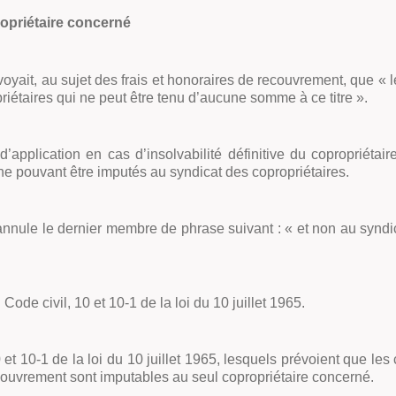
ropriétaire concerné
évoyait, au sujet des frais et honoraires de recouvrement, que «
l
riétaires qui ne peut être tenu d’aucune somme à ce titre
»
.
s d’application en cas d’insolvabilité définitive du copropriéta
 ne pouvant être imputés au syndicat des copropriétaires.
t annule le dernier membre de phrase suivant : «
et non au syndic
ode civil, 10 et 10-1 de la loi du 10 juillet 1965.
0 et 10-1 de la loi du 10 juillet 1965, lesquels prévoient que le
recouvrement sont imputables au seul copropriétaire concerné.