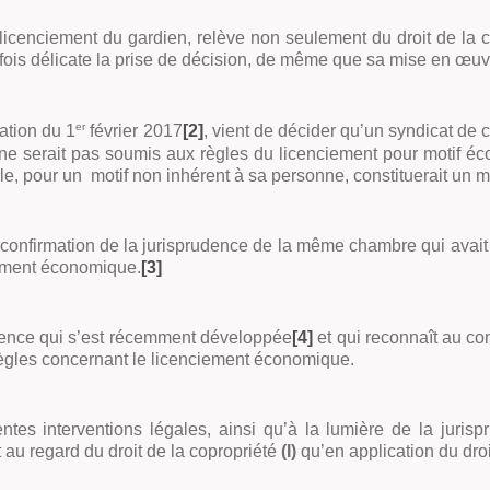
 licenciement du gardien, relève non seulement du droit de la 
arfois délicate la prise de décision, de même que sa mise en œuv
er
ation du 1
février 2017
[2]
, vient de décider qu’un syndicat de 
l, ne serait pas soumis aux règles du licenciement pour motif 
, pour un motif non inhérent à sa personne, constituerait un mo
 confirmation de la jurisprudence de la même chambre qui avait 
iement économique.
[3]
rudence qui s’est récemment développée
[4]
et qui reconnaît au con
 règles concernant le licenciement économique.
rentes interventions légales, ainsi qu’à la lumière de la juri
 au regard du droit de la copropriété
(I)
qu’en application du dro