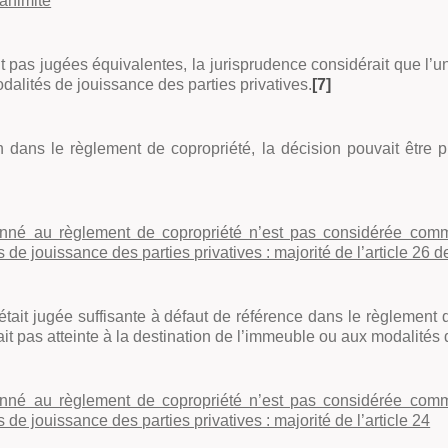
animité
t pas jugées équivalentes, la jurisprudence considérait que l’u
odalités de jouissance des parties privatives
.
[7]
 dans le règlement de copropriété, la décision pouvait être pri
nné au règlement de copropriété n’est pas considérée comme
de jouissance des parties privatives : majorité de l’article 26 de 
65 était jugée suffisante à défaut de référence dans le règlement
ait pas atteinte à la destination de l’immeuble ou aux modalités 
nné au règlement de copropriété n’est pas considérée comme
 de jouissance des parties privatives : majorité de l’article 24