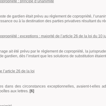
opropriété : principe d’unanimité
poste de gardien était prévu au règlement de copropriété, l’unan
issance ou à la destination des parties privatives résultant du r
ropriété : exceptions : majorité de l’article 26 de la loi du 10 ju
age ait été prévu par le règlement de copropriété, la jurisprud
e gardien, dès l’instant que les solutions de substitution étaien
 l’article 26 de la loi
ndues dans des circonstances exceptionnelles, avaient-t-elles
boîtes aux lettres.
[6]