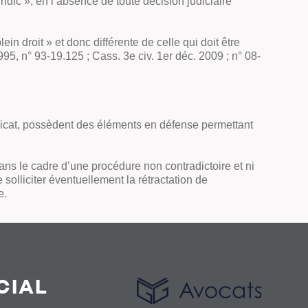
ndic », en l’absence de toute décision judiciaire
ein droit » et donc différente de celle qui doit être
995, n° 93-19.125 ; Cass. 3e civ. 1er déc. 2009 ; n° 08-
yndicat, possèdent des éléments en défense permettant
dans le cadre d’une procédure non contradictoire et ni
 solliciter éventuellement la rétractation de
e.
CIAL