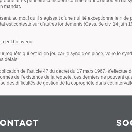
copropriétaires peut être considéré comme étant « dépourvu de sy
son mandat.
ent, au motif qu’il s’agissait d’une nullité exceptionnelle « de pl
dat est contesté sur d’autres fondements
(Cass. 3e civ. 14 juin 1
irement bienvenu.
sur requête qui est ici en jeu car le syndic en place, voire le s
es délais.
pplication de l’article 47 du décret du 17 mars 1967, s’effectue 
nformés de l’existence de la requête, ces derniers ne pouvant que
ose des difficultés de gestion de la copropriété dans cet intervall
ONTACT
SO