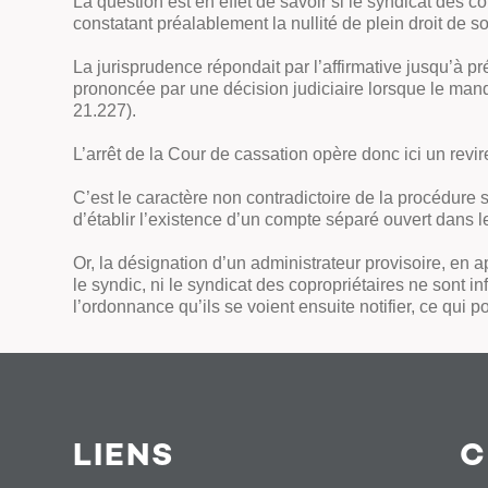
La question est en effet de savoir si le syndicat des 
constatant préalablement la nullité de plein droit de 
La jurisprudence répondait par l’affirmative jusqu’à prés
prononcée par une décision judiciaire lorsque le man
21.227).
L’arrêt de la Cour de cassation opère donc ici un rev
C’est le caractère non contradictoire de la procédure 
d’établir l’existence d’un compte séparé ouvert dans l
Or, la désignation d’un administrateur provisoire, en a
le syndic, ni le syndicat des copropriétaires ne sont i
l’ordonnance qu’ils se voient ensuite notifier, ce qui p
LIENS
C