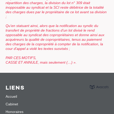
répartition des charges, la division du lot n° 309 était
inopposable au syndicat et la SCI reste débitrice de la totalité
des charges dues par le propriétaire de ce lot avant sa division
;
Qu'en statuant ainsi, alors que la notification au syndic du
transfert de propriété de fractions d'un lot divisé le rend
opposable au syndicat des copropriétaires et donne ainsi aux
acquéreurs la qualité de copropriétaires, tenus au paiement
des charges de la copropriété à compter de la notification, la
cour d'appel a violé les textes susvisés ;
PAR CES MOTIFS,
CASSE ET ANNULE, mais seulement (…) ».
LIENS
Accueil
Cabinet
Honoraires