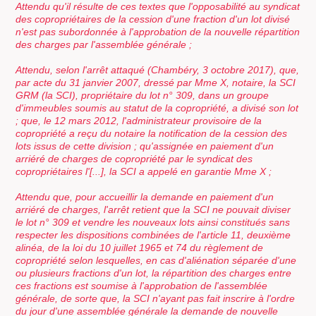
Attendu qu'il résulte de ces textes que l'opposabilité au syndicat
des copropriétaires de la cession d'une fraction d'un lot divisé
n'est pas subordonnée à l'approbation de la nouvelle répartition
des charges par l'assemblée générale ;
Attendu, selon l'arrêt attaqué (Chambéry, 3 octobre 2017), que,
par acte du 31 janvier 2007, dressé par Mme X, notaire, la SCI
GRM (la SCI), propriétaire du lot n° 309, dans un groupe
d'immeubles soumis au statut de la copropriété, a divisé son lot
; que, le 12 mars 2012, l'administrateur provisoire de la
copropriété a reçu du notaire la notification de la cession des
lots issus de cette division ; qu'assignée en paiement d'un
arriéré de charges de copropriété par le syndicat des
copropriétaires l'[...], la SCI a appelé en garantie Mme X ;
Attendu que, pour accueillir la demande en paiement d'un
arriéré de charges, l'arrêt retient que la SCI ne pouvait diviser
le lot n° 309 et vendre les nouveaux lots ainsi constitués sans
respecter les dispositions combinées de l'article 11, deuxième
alinéa, de la loi du 10 juillet 1965 et 74 du règlement de
copropriété selon lesquelles, en cas d'aliénation séparée d'une
ou plusieurs fractions d'un lot, la répartition des charges entre
ces fractions est soumise à l'approbation de l'assemblée
générale, de sorte que, la SCI n'ayant pas fait inscrire à l'ordre
du jour d'une assemblée générale la demande de nouvelle