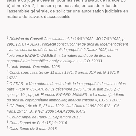
b) et non 25-2, il ne sera pas possible, en cas de refus de
l’assemblée générale, de solliciter une autorisation judiciaire en
matière de travaux d’accessibilité.
1
Décision du Conseil Constitutionnel du 16/01/1982 : JO 17/01/1982, p.
299). (V.H. PAULIAT : l’objectif constitutionnel de droit au logement décent
: vers le constat de décès du droit de propriété ? Dalloz 1995, chron.
2
Florence BAYARD-JAMMES : « La nature juridique du droit du
copropriétaire immobilier, analyse critique », L.G.D.J 2003
3
L’Info. Immob. Décembre 1998
4
Concl. sous cass. 3e civ. 11 mars 1971, 2 arrêts, JCP éd. G. 1971 II
16722
5
C.ATIAS : « Une réforme dans le droit de la copropriété des immeubles
bâtis » (Loi n° 85-1470 du 31 décembre 1985 ; LPA 30 juin 1986, p 8,
spec. p. 10. ; op., cit. Florence BAYARD-JAMMES : « La nature juridique
du droit du copropriétaire immobilier, analyse critique », L.G.D.J 2003
6
CA Paris, 19e ch. B, 27 mai 1992 : JurisData n° 1992-021412 – CA
Paris, 19° ch. B., 9 févr. 2006 : AJDI 2006, p.473
7
Cour d’Appel de Paris- 11 Septembre 2013
8
Cour d’appel de Paris 15 juin 2016
9
Cass. 3ème civ. 8 mars 2018