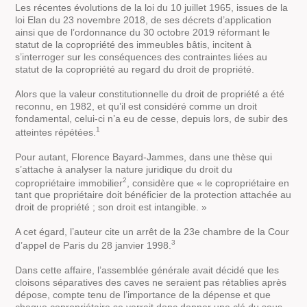
Les récentes évolutions de la loi du 10 juillet 1965, issues de la
loi Elan du 23 novembre 2018, de ses décrets d’application
ainsi que de l’ordonnance du 30 octobre 2019 réformant le
statut de la copropriété des immeubles bâtis, incitent à
s’interroger sur les conséquences des contraintes liées au
statut de la copropriété au regard du droit de propriété.
Alors que la valeur constitutionnelle du droit de propriété a été
reconnu, en 1982, et qu’il est considéré comme un droit
fondamental, celui-ci n’a eu de cesse, depuis lors, de subir des
1
atteintes répétées.
Pour autant, Florence Bayard-Jammes, dans une thèse qui
s’attache à analyser la nature juridique du droit du
2
copropriétaire immobilier
, considère que « le copropriétaire en
tant que propriétaire doit bénéficier de la protection attachée au
droit de propriété ; son droit est intangible. »
A cet égard, l’auteur cite un arrêt de la 23e chambre de la Cour
3
d’appel de Paris du 28 janvier 1998.
Dans cette affaire, l’assemblée générale avait décidé que les
cloisons séparatives des caves ne seraient pas rétablies après
dépose, compte tenu de l’importance de la dépense et que
chaque copropriétaire se verrait donc donner une clé du sous-