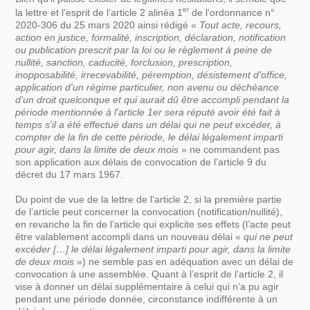
er
la lettre et l’esprit de l’article 2 alinéa 1
de l’ordonnance n°
2020-306 du 25 mars 2020 ainsi rédigé «
Tout acte, recours,
action en justice, formalité, inscription, déclaration, notification
ou publication prescrit par la loi ou le règlement à peine de
nullité, sanction, caducité, forclusion, prescription,
inopposabilité, irrecevabilité, péremption, désistement d'office,
application d'un régime particulier, non avenu ou déchéance
d'un droit quelconque et qui aurait dû être accompli pendant la
période mentionnée à l'article 1er sera réputé avoir été fait à
temps s'il a été effectué dans un délai qui ne peut excéder, à
compter de la fin de cette période, le délai légalement imparti
pour agir, dans la limite de deux mois
» ne commandent pas
son application aux délais de convocation de l’article 9 du
décret du 17 mars 1967.
Du point de vue de la lettre de l’article 2, si la première partie
de l’article peut concerner la convocation (notification/nullité),
en revanche la fin de l’article qui explicite ses effets (l’acte peut
être valablement accompli dans un nouveau délai «
qui ne peut
excéder […] le délai légalement imparti pour agir, dans la limite
de deux mois
») ne semble pas en adéquation avec un délai de
convocation à une assemblée. Quant à l’esprit de l’article 2, il
vise à donner un délai supplémentaire à celui qui n’a pu agir
pendant une période donnée, circonstance indifférente à un