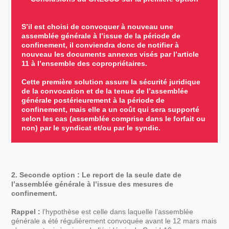
S’il est choisi de convoquer à nouveau une
assemblée générale à l’issue de la période de
confinement, il conviendra donc de notifier à
nouveau les documents annexes visés par l’article
11 à l’ensemble des copropriétaires.
Cette première solution assure la sécurité juridique
de la convocation et de la tenue de l’assemblée
générale postérieurement à la période de
confinement, mais elle a un coût qui sera supporté
selon les cas (assemblée comprise dans le forfait ou
non) par le syndicat et/ou par le syndic.
2. Seconde option : Le report de la seule date de
l’assemblée générale à l’issue des mesures de
confinement.
Rappel :
l’hypothèse est celle dans laquelle l’assemblée
générale a été régulièrement convoquée avant le 12 mars mais