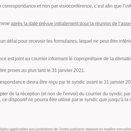
ar correspondance et non par visioconférence, c’est afin que l’in
 comme
après la date prévue initialement pour la réunion de l’as
 un délai pour recevoir les formulaires, lequel ne peut être infér
 est joint au courrier informant le copropriétaire de la dématér
tre prises au plus tard le 31 janvier 2021.
rrespondance devra être reçu par le syndic avant le 31 janvier 2
 de la réception (et non de l’envoi) du courrier du syndic par l
e dispositif ne pourra être utilisé par le syndic que jusqu’à la 
gles applicables aux juridictions de l’ordre judiciaire statuant en matière non péna