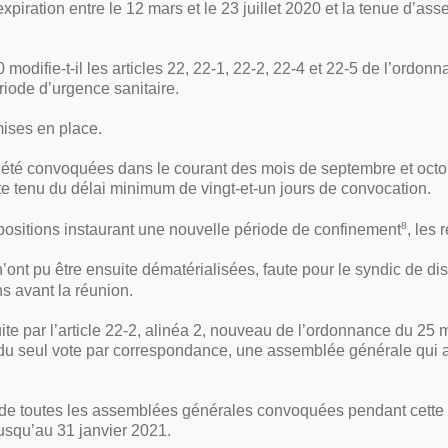
xpiration entre le 12 mars et le 23 juillet 2020 et la tenue d’
 modifie-t-il les articles 22, 22-1, 22-2, 22-4 et 22-5 de l’ordo
riode d’urgence sanitaire.
ises en place.
té convoquées dans le courant des mois de septembre et octob
 tenu du délai minimum de vingt-et-un jours de convocation.
8
spositions instaurant une nouvelle période de confinement
, les
t pu être ensuite dématérialisées, faute pour le syndic de dis
ns avant la réunion.
te par l’article 22-2, alinéa 2, nouveau de l’ordonnance du 25
u seul vote par correspondance, une assemblée générale qui a
ve de toutes les assemblées générales convoquées pendant cette p
jusqu’au 31 janvier 2021.