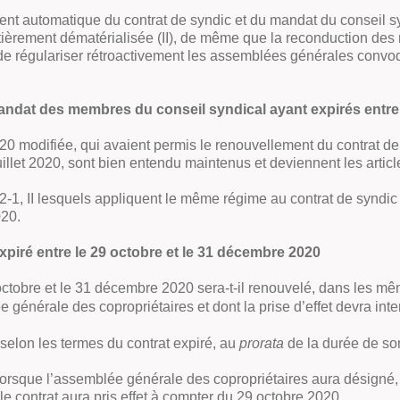
 automatique du contrat de syndic et du mandat du conseil synd
èrement dématérialisée (II), de même que la reconduction des
nt de régulariser rétroactivement les assemblées générales convo
mandat des membres du conseil syndical ayant expirés entre
020 modifiée, qui avaient permis le renouvellement du contrat 
illet 2020, sont bien entendu maintenus et deviennent les articles
t 22-1, II lesquels appliquent le même régime au contrat de syn
020.
xpiré entre le 29 octobre et le 31 décembre 2020
9 octobre et le 31 décembre 2020 sera-t-il renouvelé, dans les mê
générale des copropriétaires et dont la prise d’effet devra inter
 selon les termes du contrat expiré, au
prorata
de la durée de so
 lorsque l’assemblée générale des copropriétaires aura désigné
e contrat aura pris effet à compter du 29 octobre 2020.