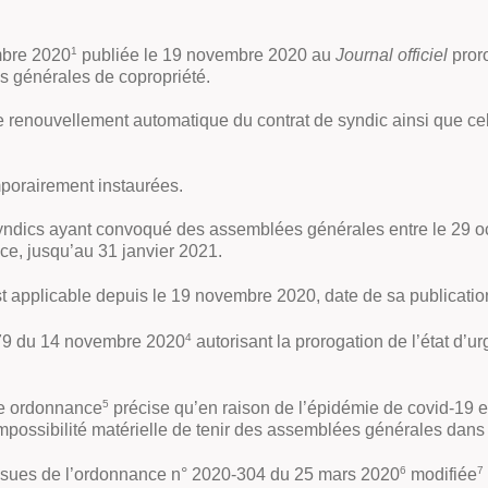
1
mbre 2020
publiée le 19 novembre 2020 au
Journal officiel
pror
s générales de copropriété.
 le renouvellement automatique du contrat de syndic ainsi que c
mporairement instaurées.
 syndics ayant convoqué des assemblées générales entre le 29 o
e, jusqu’au 31 janvier 2021.
t applicable depuis le 19 novembre 2020, date de sa publicati
4
1379 du 14 novembre 2020
autorisant la prorogation de l’état d’u
5
tte ordonnance
précise qu’en raison de l’épidémie de covid-19 et
impossibilité matérielle de tenir des assemblées générales dans
6
7
 issues de l’ordonnance n° 2020-304 du 25 mars 2020
modifiée