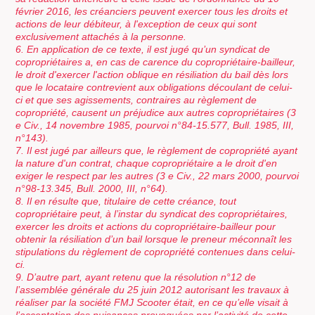
février 2016, les créanciers peuvent exercer tous les droits et
actions de leur débiteur, à l'exception de ceux qui sont
exclusivement attachés à la personne.
6. En application de ce texte, il est jugé qu’un syndicat de
copropriétaires a, en cas de carence du copropriétaire-bailleur,
le droit d'exercer l'action oblique en résiliation du bail dès lors
que le locataire contrevient aux obligations découlant de celui-
ci et que ses agissements, contraires au règlement de
copropriété, causent un préjudice aux autres copropriétaires (3
e Civ., 14 novembre 1985, pourvoi n°84-15.577, Bull. 1985, III,
n°143).
7. Il est jugé par ailleurs que, le règlement de copropriété ayant
la nature d'un contrat, chaque copropriétaire a le droit d'en
exiger le respect par les autres (3 e Civ., 22 mars 2000, pourvoi
n°98-13.345, Bull. 2000, III, n°64).
8. Il en résulte que, titulaire de cette créance, tout
copropriétaire peut, à l’instar du syndicat des copropriétaires,
exercer les droits et actions du copropriétaire-bailleur pour
obtenir la résiliation d’un bail lorsque le preneur méconnaît les
stipulations du règlement de copropriété contenues dans celui-
ci.
9. D’autre part, ayant retenu que la résolution n°12 de
l’assemblée générale du 25 juin 2012 autorisant les travaux à
réaliser par la société FMJ Scooter était, en ce qu’elle visait à
l’acceptation des nuisances provoquées par l’activité de cette