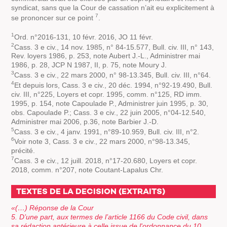
syndicat, sans que la Cour de cassation n’ait eu explicitement à
7
se prononcer sur ce point
.
1
Ord. n°2016-131, 10 févr. 2016, JO 11 févr.
2
Cass. 3 e civ., 14 nov. 1985, n° 84-15.577, Bull. civ. III, n° 143,
Rev. loyers 1986, p. 253, note Aubert J.-L., Administrer mai
1986, p. 28, JCP N 1987, II, p. 75, note Moury J.
3
Cass. 3 e civ., 22 mars 2000, n° 98-13.345, Bull. civ. III, n°64.
4
Et depuis lors, Cass. 3 e civ., 20 déc. 1994, n°92-19.490, Bull.
civ. III, n°225, Loyers et copr. 1995, comm. n°125, RD imm.
1995, p. 154, note Capoulade P., Administrer juin 1995, p. 30,
obs. Capoulade P.; Cass. 3 e civ., 22 juin 2005, n°04-12.540,
Administrer mai 2006, p.36, note Barbier J.-D.
5
Cass. 3 e civ., 4 janv. 1991, n°89-10.959, Bull. civ. III, n°2.
6
Voir note 3, Cass. 3 e civ., 22 mars 2000, n°98-13.345,
précité.
7
Cass. 3 e civ., 12 juill. 2018, n°17-20.680, Loyers et copr.
2018, comm. n°207, note Coutant-Lapalus Chr.
TEXTES DE LA DECISION (EXTRAITS)
«(…) Réponse de la Cour
5. D’une part, aux termes de l’article 1166 du Code civil, dans
sa rédaction antérieure à celle issue de l'ordonnance du 10