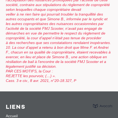
société, contraire aux stipulations du règlement de copropriété
selon lesquelles chaque copropriétaire devait
veiller à ne rien faire qui pourrait troubler la tranquillité des
autres occupants et que Simone B., informée par le syndic et
les autres copropriétaires des nuisances occasionnées par
l’activité de la société FMJ Scooter, n’avait pas engagé de
démarches en vue de permettre le respect du règlement de
copropriété, la cour d’appel n’était pas tenue de procéder
à des recherches que ses constatations rendaient inopérantes.
10. La cour d’appel a retenu à bon droit que Mme F. et Andrei
F., chacun en sa qualité de copropriétaire, étaient recevables à
exercer, en lieu et place de Simone B., une action oblique en
résiliation de bail à l’encontre de la société FMJ Scooter et a
légalement justifié sa décision.
PAR CES MOTIFS, la Cour :
REJETTE les pourvois; (…) ».
Cass. 3 e civ., 8 avr. 2021, n°20-18.327, P
LIENS
Accueil