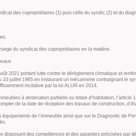
icat des copropriétaires (1) puis celle du syndic (2) et du diagn
res.
charge du syndicat des copropriétaires en la matière.
ravaux
oût 2021 portant lutte contre le dérèglement climatique et renforc
i du 10 juillet 1965 en instaurant un mécanisme contraignant le s
fisamment incitative par la loi ALUR en 2014.
meubles à destination partielle ou totale d’habitation, l’article 
compter de la date de réception des travaux de construction, d’é
es équipements de l’immeuble ainsi que sur le Diagnostic de Pe
és.
ne disposant des compétences et des garanties précisées par décre