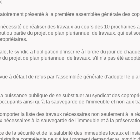
x
igatoirement présenté à la première assemblée générale des copro
la nécessité de réaliser des travaux au cours des 10 prochaines a
t ou partie du projet de plan pluriannuel de travaux, qui est soumi
ropriétaires.
le, le syndic a l’obligation d’inscrire à l'ordre du jour de ch
e du projet de plan pluriannuel de travaux, s'il n'a pas été adopt
e à défaut de refus par l'assemblée générale d'adopter le plan
r la puissance publique de se substituer au syndicat des copropri
es occupants ainsi qu’à la sauvegarde de l'immeuble et non aux 
 comporter la liste des travaux nécessaires non seulement à la r
 nécessaires à la sauvegarde de l'immeuble et à la préservation
e de la sécurité et de la salubrité des immeubles locaux et inst
dministrative compétente peut à tout moment demander au syndic d