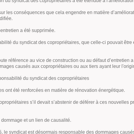
ion du syndicat des copropriétaires a été étendue à l'amélioratio
sur les conséquences que cela engendre en matière d’améliorat
difiée.
’entretien a été supprimée.
nsabilité du syndicat des copropriétaires, que celle-ci pouvait êt
oute référence au vice de construction ou au défaut d’entretien a 
ages causés aux copropriétaires ou aux tiers ayant leur l'orig
onsabilité du syndicat des copropriétaires
res ont été renforcées en matière de rénovation énergétique.
copropriétaires s’il devait s’abstenir de déférer à ces nouvelle
n dommage et un lien de causalité.
 1965, le syndicat est désormais responsable des dommages causés