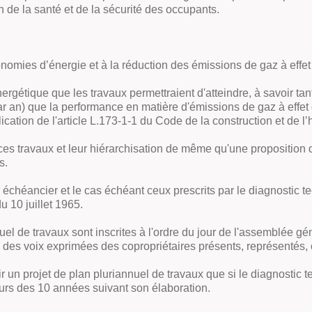
 de la santé et de la sécurité des occupants.
conomies d’énergie et à la réduction des émissions de gaz à effet
ergétique que les travaux permettraient d'atteindre, à savoir t
par an) que la performance en matière d'émissions de gaz à effe
cation de l'article L.173-1-1 du Code de la construction et de l’h
ces travaux et leur hiérarchisation de même qu'une proposition d
s.
r échéancier et le cas échéant ceux prescrits par le diagnostic t
du 10 juillet 1965.
el de travaux sont inscrites à l'ordre du jour de l'assemblée géné
rité des voix exprimées des copropriétaires présents, représenté
ir un projet de plan pluriannuel de travaux que si le diagnostic 
ours des 10 années suivant son élaboration.