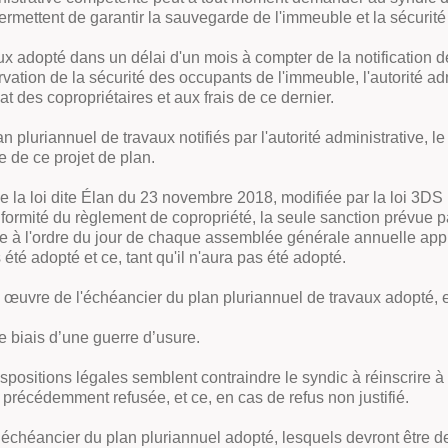
ermettent de garantir la sauvegarde de l'immeuble et la sécurit
x adopté dans un délai d'un mois à compter de la notification d
ation de la sécurité des occupants de l'immeuble, l'autorité admi
at des copropriétaires et aux frais de ce dernier.
n pluriannuel de travaux notifiés par l'autorité administrative,
e de ce projet de plan.
II de la loi dite Élan du 23 novembre 2018, modifiée par la loi 3
onformité du règlement de copropriété, la seule sanction prévue 
ire à l'ordre du jour de chaque assemblée générale annuelle appr
été adopté et ce, tant qu'il n'aura pas été adopté.
 œuvre de l'échéancier du plan pluriannuel de travaux adopté, et
e biais d’une guerre d’usure.
positions légales semblent contraindre le syndic à réinscrire à l
précédemment refusée, et ce, en cas de refus non justifié.
’échéancier du plan pluriannuel adopté, lesquels devront être d