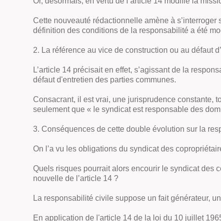
Or, désormais, en vertu de l’article 14 modifié la miss
Cette nouveauté rédactionnelle amène à s’interroger 
définition des conditions de la responsabilité a été mo
2. La référence au vice de construction ou au défaut d
L’article 14 précisait en effet, s’agissant de la respo
défaut d'entretien des parties communes.
Consacrant, il est vrai, une jurisprudence constante, t
seulement que « le syndicat est responsable des domm
3. Conséquences de cette double évolution sur la resp
On l’a vu les obligations du syndicat des copropriétai
Quels risques pourrait alors encourir le syndicat des 
nouvelle de l’article 14 ?
La responsabilité civile suppose un fait générateur, u
En application de l'article 14 de la loi du 10 juillet